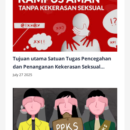
Tujuan utama Satuan Tugas Pencegahan
dan Penanganan Kekerasan Seksual
(Satgas PPKS) di kampus
July 27 2025